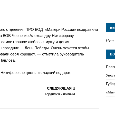
ВА
ного отделения ПРО ВОД «Матери России» поздравили
ка ВОВ Черненко Александру Никифорову.
Нет 
о самое главное любовь к мужу и детям.
н праздник — День Победы. Очень хочется чтобы
овали себя хорошо», — отметила руководитель
ПО
 Павлова.
През
 Никифоровне цветы и сладкий подарок.
Упол
Губе
СЛЕДУЮЩАЯ
«Мат
х
Гордимся и помним