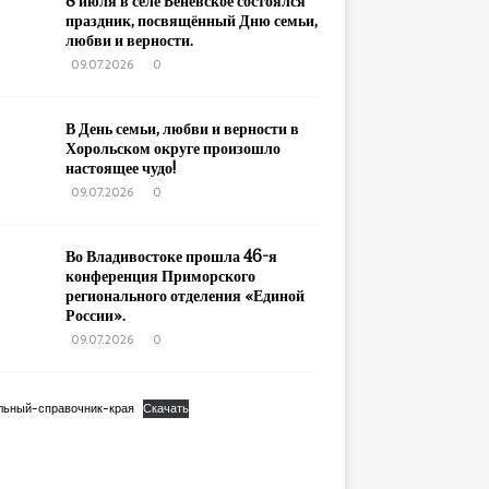
8 июля в селе Беневское состоялся
праздник, посвящённый Дню семьи,
любви и верности.
09.07.2026
0
В День семьи, любви и верности в
Хорольском округе произошло
настоящее чудо!
09.07.2026
0
Во Владивостоке прошла 46-я
конференция Приморского
регионального отделения «Единой
России».
09.07.2026
0
льный-справочник-края
Скачать