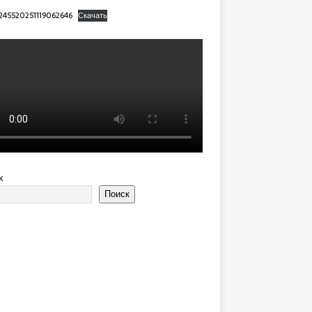
245520251119062646
Скачать
к
Поиск