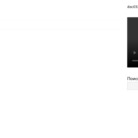
doc03
Поис