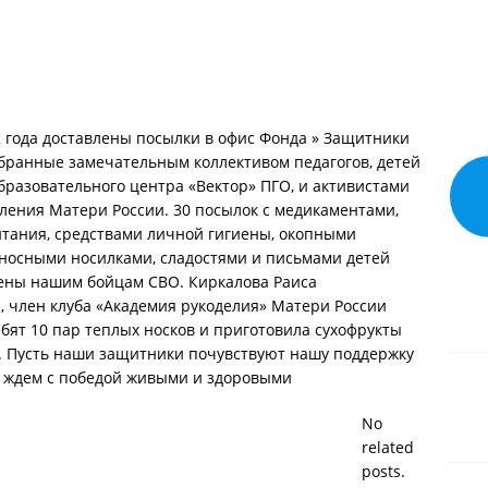
2 года доставлены посылки в офис Фонда » Защитники
бранные замечательным коллективом педагогов, детей
бразовательного центра «Вектор» ПГО, и активистами
ления Матери России. 30 посылок с медикаментами,
тания, средствами личной гигиены, окопными
носными носилками, сладостями и письмами детей
лены нашим бойцам СВО. Киркалова Раиса
 член клуба «Академия рукоделия» Матери России
ебят 10 пар теплых носков и приготовила сухофрукты
а. Пусть наши защитники почувствуют нашу поддержку
х ждем с победой живыми и здоровыми
No
related
posts.