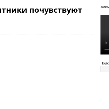
итники почувствуют
doc03
Поис