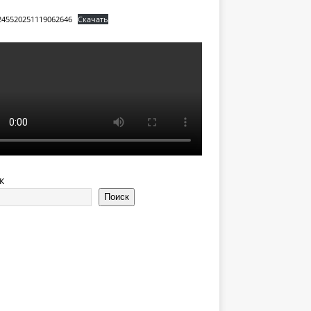
245520251119062646
Скачать
к
Поиск