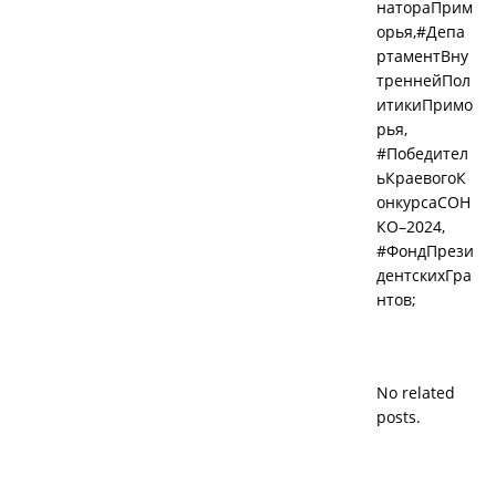
натораПрим
орья,#Депа
ртаментВну
треннейПол
итикиПримо
рья,
#Победител
ьКраевогоК
онкурсаСОН
КО–2024,
#ФондПрези
дентскихГра
нтов;
No related
posts.