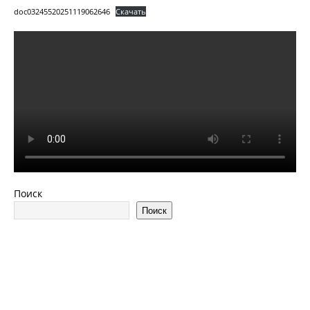
doc03245520251119062646
Скачать
Поиск
Поиск