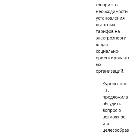
говорил о
необходимости
установления
льготных
тарифов на
электроэнерги
ю для
социально-
ориентированн
ых
организаций.
Курносенок
Г.Г.
предложила
обсудить
вопрос о
возможност
и и
целесообраз