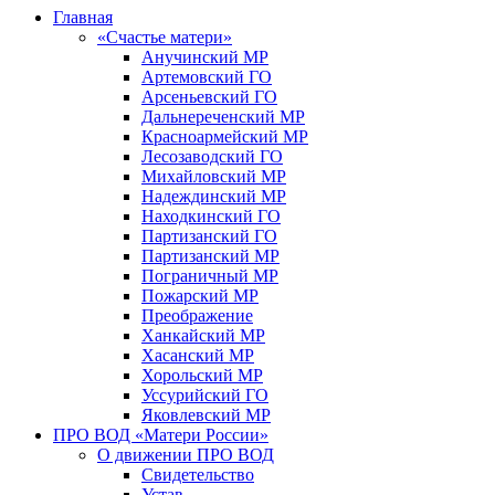
Главная
«Счастье матери»
Анучинский МР
Артемовский ГО
Арсеньевский ГО
Дальнереченский МР
Красноармейский МР
Лесозаводский ГО
Михайловский МР
Надеждинский МР
Находкинский ГО
Партизанский ГО
Партизанский МР
Пограничный МР
Пожарский МР
Преображение
Ханкайский МР
Хасанский МР
Хорольский МР
Уссурийский ГО
Яковлевский МР
ПРО ВОД «Матери России»
О движении ПРО ВОД
Свидетельство
Устав