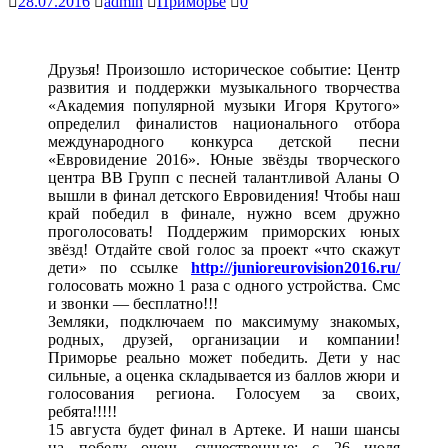
28.07.2016
admin
Приморье
0
Друзья! Произошло историческое событие: Центр
развития и поддержки музыкального творчества
«Академия популярной музыки Игоря Крутого»
определил финалистов национального отбора
международного конкурса детской песни
«Евровидение 2016». Юные звёзды творческого
центра ВВ Групп с песней талантливой Аланы О
вышли в финал детского Евровидения! Чтобы наш
край победил в финале, нужно всем дружно
проголосовать! Поддержим приморских юных
звёзд! Отдайте свой голос за проект «что скажут
дети» по ссылке
http://junioreurovision2016.ru/
голосовать можно 1 раза с одного устройства. Смс
и звонки — бесплатно!!!
Земляки, подключаем по максимуму знакомых,
родных, друзей, организации и компании!
Приморье реально может победить. Дети у нас
сильные, а оценка складывается из баллов жюри и
голосования региона. Голосуем за своих,
ребята!!!!!
15 августа будет финал в Артеке. И наши шансы
на победу очень существенные: с 26 июля