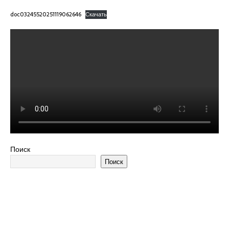
doc03245520251119062646
Скачать
Поиск
Поиск