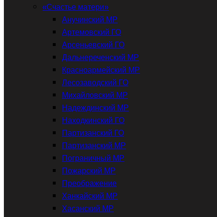
«Счастье матери»
Анучинский МР
Артемовский ГО
Арсеньевский ГО
Дальнереченский МР
Красноармейский МР
Лесозаводский ГО
Михайловский МР
Надеждинский МР
Находкинский ГО
Партизанский ГО
Партизанский МР
Пограничный МР
Пожарский МР
Преображение
Ханкайский МР
Хасанский МР