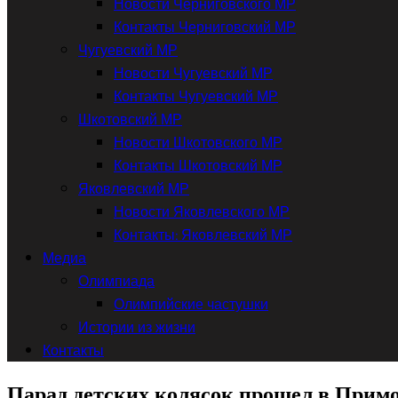
Новости Черниговского МР
Контакты Черниговский МР
Чугуевский МР
Новости Чугуевский МР
Контакты Чугуевский МР
Шкотовский МР
Новости Шкотовского МР
Контакты Шкотовский МР
Яковлевский МР
Новости Яковлевского МР
Контакты: Яковлевский МР
Медиа
Олимпиада
Олимпийские частушки
Истории из жизни
Контакты
Парад детских колясок прошел в Примо