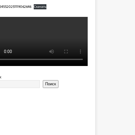
245520251119062646
Скачать
к
Поиск