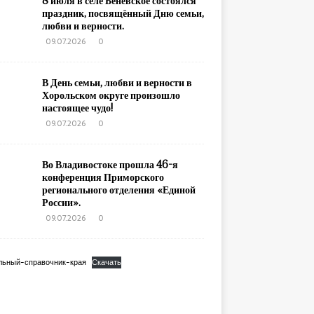
8 июля в селе Беневское состоялся
праздник, посвящённый Дню семьи,
любви и верности.
09.07.2026
0
В День семьи, любви и верности в
Хорольском округе произошло
настоящее чудо!
09.07.2026
0
Во Владивостоке прошла 46-я
конференция Приморского
регионального отделения «Единой
России».
09.07.2026
0
льный-справочник-края
Скачать