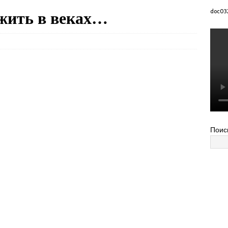
 жить в веках…
doc03
Поис