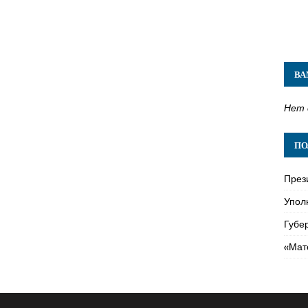
ВА
Нет 
ПО
През
Упол
Губе
«Мат