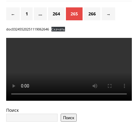
←
1
…
264
265
266
→
doc03245520251119062646
Скачать
Поиск
Поиск