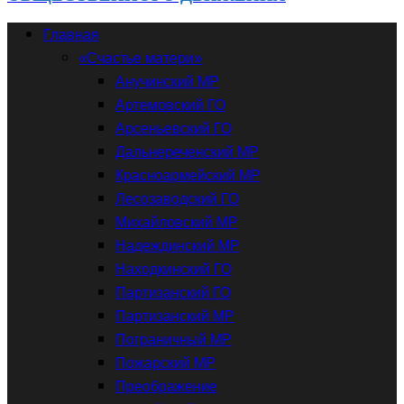
Главная
«Счастье матери»
Анучинский МР
Артемовский ГО
Арсеньевский ГО
Дальнереченский МР
Красноармейский МР
Лесозаводский ГО
Михайловский МР
Надеждинский МР
Находкинский ГО
Партизанский ГО
Партизанский МР
Пограничный МР
Пожарский МР
Преображение