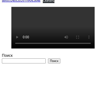
doc03245520251119062646
Скачать
Поиск
Поиск