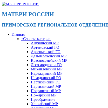
МАТЕРИ РОССИИ
ПРИМОРСКОЕ РЕГИОНАЛЬНОЕ ОТДЕЛЕНИ
Главная
«Счастье матери»
Анучинский МР
Артемовский ГО
Арсеньевский ГО
Дальнереченский МР
Красноармейский МР
Лесозаводский ГО
Михайловский МР
Надеждинский МР
Находкинский ГО
Партизанский ГО
Партизанский МР
Пограничный МР
Пожарский МР
Преображение
Ханкайский МР