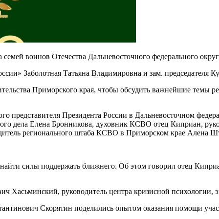
 семей воинов Отечества Дальневосточного федерального округ
сии» Заболотная Татьяна Владимировна и зам. председателя Ку
ительства Приморского края, чтобы обсудить важнейшие темы р
го представителя Президента России в Дальневосточном федера
ого дела Елена Бронникова, духовник КСВО отец Киприан, руко
дитель регионального штаба КСВО в Приморском крае Алена Ш
 найти силы поддержать ближнего. Об этом говорил отец Киприа
вич Хасьминский, руководитель центра кризисной психологии, 
стантинович Скорятин поделились опытом оказания помощи уча