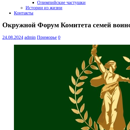
Олимпийские частушки
Истории из жизни
Контакты
Окружной Форум Комитета семей воино
24.08.2024
admin
Приморье
0