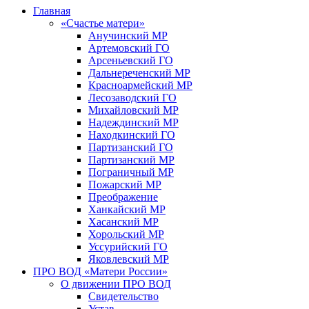
Главная
«Счастье матери»
Анучинский МР
Артемовский ГО
Арсеньевский ГО
Дальнереченский МР
Красноармейский МР
Лесозаводский ГО
Михайловский МР
Надеждинский МР
Находкинский ГО
Партизанский ГО
Партизанский МР
Пограничный МР
Пожарский МР
Преображение
Ханкайский МР
Хасанский МР
Хорольский МР
Уссурийский ГО
Яковлевский МР
ПРО ВОД «Матери России»
О движении ПРО ВОД
Свидетельство
Устав