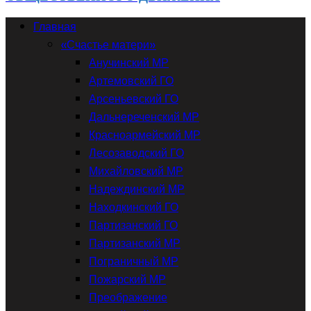
Главная
«Счастье матери»
Анучинский МР
Артемовский ГО
Арсеньевский ГО
Дальнереченский МР
Красноармейский МР
Лесозаводский ГО
Михайловский МР
Надеждинский МР
Находкинский ГО
Партизанский ГО
Партизанский МР
Пограничный МР
Пожарский МР
Преображение