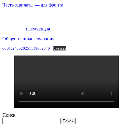
Часть зарплаты — для фронта
Следующая
Общественные слушания
doc03245520251119062646
Скачать
Поиск
Поиск