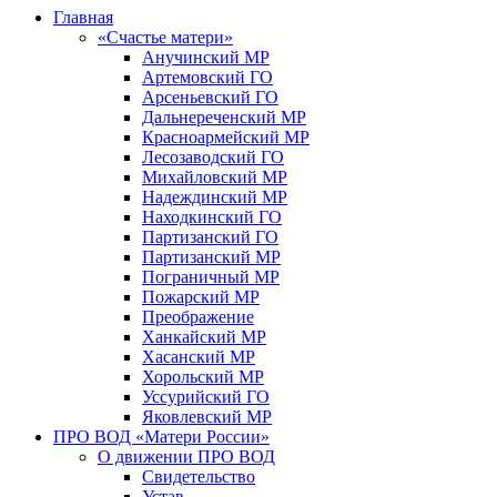
Главная
«Счастье матери»
Анучинский МР
Артемовский ГО
Арсеньевский ГО
Дальнереченский МР
Красноармейский МР
Лесозаводский ГО
Михайловский МР
Надеждинский МР
Находкинский ГО
Партизанский ГО
Партизанский МР
Пограничный МР
Пожарский МР
Преображение
Ханкайский МР
Хасанский МР
Хорольский МР
Уссурийский ГО
Яковлевский МР
ПРО ВОД «Матери России»
О движении ПРО ВОД
Свидетельство
Устав