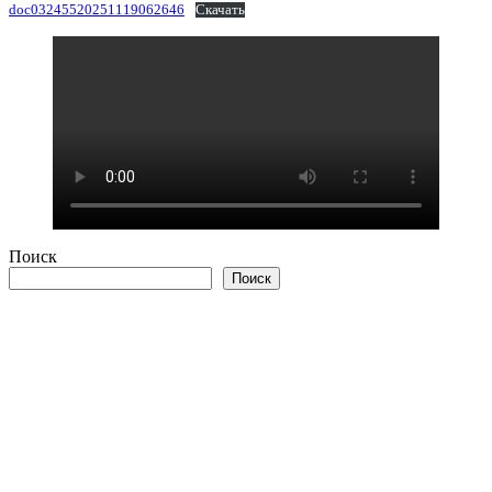
doc03245520251119062646
Скачать
Поиск
Поиск