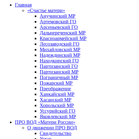
Главная
«Счастье матери»
Анучинский МР
Артемовский ГО
Арсеньевский ГО
Дальнереченский МР
Красноармейский МР
Лесозаводский ГО
Михайловский МР
Надеждинский МР
Находкинский ГО
Партизанский ГО
Партизанский МР
Пограничный МР
Пожарский МР
Преображение
Ханкайский МР
Хасанский МР
Хорольский МР
Уссурийский ГО
Яковлевский МР
ПРО ВОД «Матери России»
О движении ПРО ВОД
Свидетельство
Устав