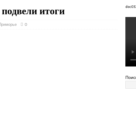
подвели итоги
doc03
Приморье
0
Поис