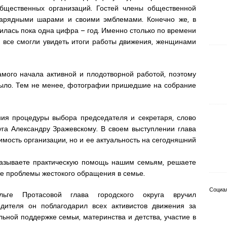
общественных организаций. Гостей члены общественной
 нарядными шарами и своими эмблемами. Конечно же, в
чилась пока одна цифра – год. Именно столько по времени
бы все смогли увидеть итоги работы движения, женщинами
амого начала активной и плодотворной работой, поэтому
было. Тем не менее, фотографии пришедшие на собрание
ния процедуры выбора председателя и секретаря, слово
уга Александру Зражевскому. В своем выступлении глава
имость организации, но и ее актуальность на сегодняшний
казываете практическую помощь нашим семьям, решаете
те проблемы жестокого обращения в семье.
Социа
льге Протасовой глава городского округа вручил
одителя он поблагодарил всех активистов движения за
ьной поддержке семьи, материнства и детства, участие в