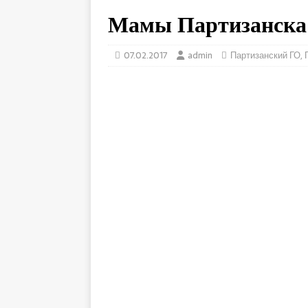
Мамы Партизанска 
07.02.2017
admin
Партизанский ГО
,