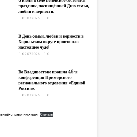
8 июля в селе Беневское состоялся
праздник, посвящённый Дню семьи,
любви и верности.
09.07.2026
0
В День семьи, любви и верности в
Хорольском округе произошло
настоящее чудо!
09.07.2026
0
Во Владивостоке прошла 46-я
конференция Приморского
регионального отделения «Единой
России».
09.07.2026
0
льный-справочник-края
Скачать