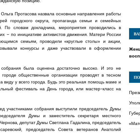
ажданскую позицию.
, Ольга Протасова назвала основные направления работы
рей городского округа, пропаганда семьи и семейных
й. По словам докладчика, мероприятия проводились в
них – по инициативе активистов движения. Матери России
ВА
ющимся семьям, проводили «круглые столы» и акции,
изовывали конкурсы и даже участвовали в оформлении
Женщ
восп
 собрания была оценена достаточно высоко. И это не
в городе общественные организации проводят в тесном
ПО
на виду у всего города. Будь это реальная помощь маме и
льный фестиваль на День города, или мастер-класс на
През
Упол
ед участниками собрания выступили председатель Думы
Губе
редседателя Думы и заместитель секретаря местного
Чернова, депутат Думы Светлана Гадалина, председатель
«Мат
аревский, председатель Совета ветеранов Анатолий