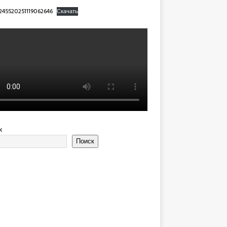
245520251119062646
Скачать
к
Поиск