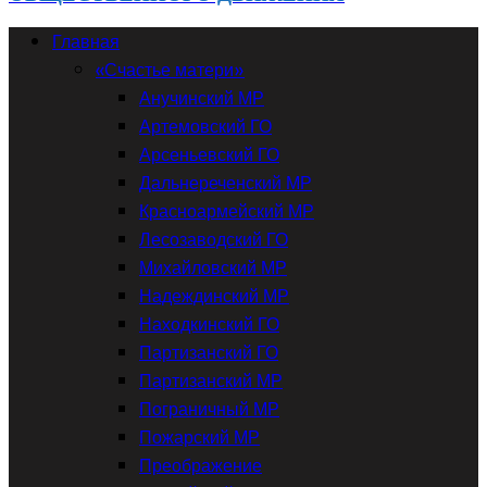
Главная
«Счастье матери»
Анучинский МР
Артемовский ГО
Арсеньевский ГО
Дальнереченский МР
Красноармейский МР
Лесозаводский ГО
Михайловский МР
Надеждинский МР
Находкинский ГО
Партизанский ГО
Партизанский МР
Пограничный МР
Пожарский МР
Преображение