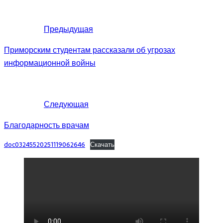
Предыдущая
Приморским студентам рассказали об угрозах
информационной войны
Следующая
Благодарность врачам
doc03245520251119062646
Скачать