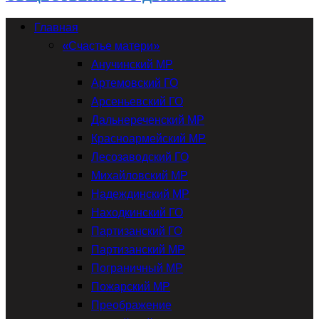
Главная
«Счастье матери»
Анучинский МР
Артемовский ГО
Арсеньевский ГО
Дальнереченский МР
Красноармейский МР
Лесозаводский ГО
Михайловский МР
Надеждинский МР
Находкинский ГО
Партизанский ГО
Партизанский МР
Пограничный МР
Пожарский МР
Преображение