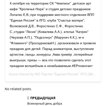
4 октября на территории СК "Чемпион" ,детское арт
кафе "Кроличья Нора" и студия детских праздников
Лопатко Е.В.,при поддержке местного отделения ВПП
"Единая Россия" в ЛГО, клуба "Счастье матери",
Волковской Д.В., Форостенко С.Ф., Форостенко
С.,студии "Лесик" (Ковалева А.А.), ателье "Катрин"
(Чеузова А.П.), "Подсолнух" (Марунич К.К.), м-н
"Фламинго" (ПроскуриковаН.) ,организовали и провели
праздник для детей. Парад аниматоров, выступление
артистов ,танцы ,конкурсы ,Аква гримёр ,лотерейные
выигрыши, призы — все,что позволило сделать этот
праздник волшебным и незабываемым.#ЕРпомогает
A post shared by
МО Партии "Единая Россия" ЛГО
(@les_er_pk) on
No related posts.
ПРЕДЫДУЩАЯ
Всемирный день добра