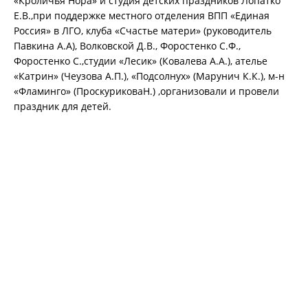
«Кроличья Нора» и студия детских праздников Лопатко
Е.В.,при поддержке местного отделения ВПП «Единая
Россия» в ЛГО, клуба «Счастье матери» (руководитель
Павкина А.А), Волковской Д.В., Форостенко С.Ф.,
Форостенко С.,студии «Лесик» (Ковалева А.А.), ателье
«Катрин» (Чеузова А.П.), «Подсолнух» (Марунич К.К.), м-н
«Фламинго» (ПроскуриковаН.) ,организовали и провели
праздник для детей.