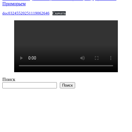
Приморьем
doc03245520251119062646
Скачать
Поиск
Поиск