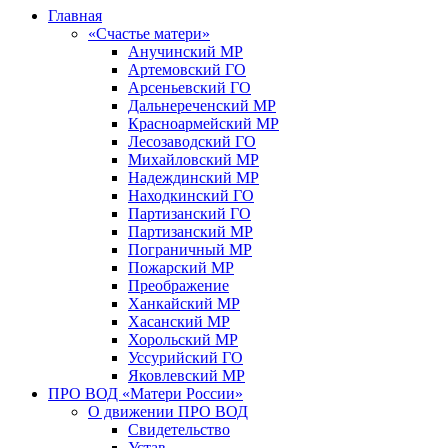
Главная
«Счастье матери»
Анучинский МР
Артемовский ГО
Арсеньевский ГО
Дальнереченский МР
Красноармейский МР
Лесозаводский ГО
Михайловский МР
Надеждинский МР
Находкинский ГО
Партизанский ГО
Партизанский МР
Пограничный МР
Пожарский МР
Преображение
Ханкайский МР
Хасанский МР
Хорольский МР
Уссурийский ГО
Яковлевский МР
ПРО ВОД «Матери России»
О движении ПРО ВОД
Свидетельство
Устав