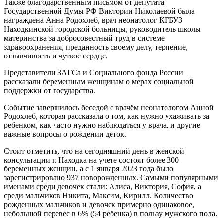
Также благодарственным письмом от депутата
Государственной Думы РФ Виктории Николаевой была
награждена Анна Родохлеб, врач неонатолог КГБУЗ
Находкинской городской больницы, руководитель школы
материнства за добросовестный труд в системе
здравоохранения, преданность своему делу, терпение,
отзывчивость и чуткое сердце.
Представители ЗАГСа и Социального фонда России
рассказали беременным женщинам о мерах социальной
поддержки от государства.
Событие завершилось беседой с врачём неонатологом Анной
Родохлеб, которая рассказала о том, как нужно ухаживать за
ребенком, как часто нужно наблюдаться у врача, и другие
важные вопросы о рождении деток.
Стоит отметить, что на сегодняшний день в женской
консультации г. Находка на учете состоят более 300
беременных женщин, а с 1 января 2023 года было
зарегистрировано 937 новорожденных. Самыми популярными
именами среди девочек стали: Алиса, Виктория, София, а
среди мальчиков Никита, Максим, Кирилл. Количество
рожденных мальчиков и девочек примерно одинаковое,
небольшой перевес в 6% (54 ребенка) в пользу мужского пола.