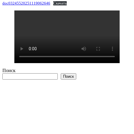
doc03245520251119062646
Скачать
Поиск
Поиск