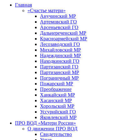
Главная
«Счастье матери»
Анучинский МР
Артемовский ГО
Арсеньевский ГО
Дальнереченский МР
Красноармейский МР
Лесозаводский ГО
Михайловский МР
Надеждинский МР
Находкинский ГО
Партизанский ГО
Партизанский МР
Пограничный МР
Пожарский МР
Преображение
Ханкайский МР
Хасанский МР
Хорольский МР
Уссурийский ГО
Яковлевский МР
ПРО ВОД «Матери России»
О движении ПРО ВОД
Свидетельство
Устав