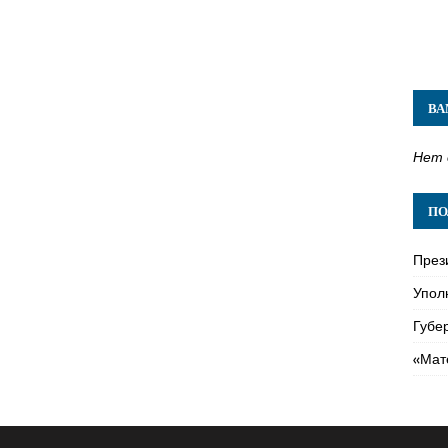
ВА
Нет 
ПО
През
Упол
Губе
«Мат