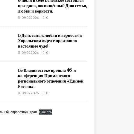
8 июля в селе Беневское состоялся
праздник, посвящённый Дню семьи,
любви и верности.
09.07.2026
0
В День семьи, любви и верности в
Хорольском округе произошло
настоящее чудо!
09.07.2026
0
Во Владивостоке прошла 46-я
конференция Приморского
регионального отделения «Единой
России».
09.07.2026
0
льный-справочник-края
Скачать