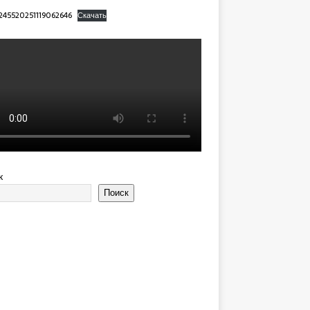
245520251119062646
Скачать
к
Поиск