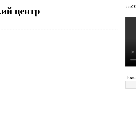
кий центр
doc03
Поис