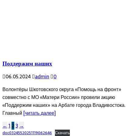
Поддержим наших
06.05.2024
admin
0
Волонтёры Шкотовского округа «Помощь на фронт»
совместно с МО «Матери России» провели акцию
«Поддержим наших» на Арбате города Владивостока.
Главный
[читать далее]
Пагинация
←
1
2
3
→
doc03245520251119062646
Скачать