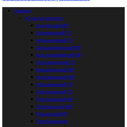
Главная
«Счастье матери»
Анучинский МР
Артемовский ГО
Арсеньевский ГО
Дальнереченский МР
Красноармейский МР
Лесозаводский ГО
Михайловский МР
Надеждинский МР
Находкинский ГО
Партизанский ГО
Партизанский МР
Пограничный МР
Пожарский МР
Преображение