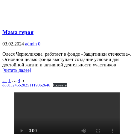
Мама героя
03.02.2024
admin
0
Олеся Чернолихова работает в фонде «Защитники отечества».
Основной целью фонда выступает создание условий для
достойной жизни и активной деятельности участников
[читать далее]
Пагинация
←
1
…
4
5
doc03245520251119062646
Скачать
записей