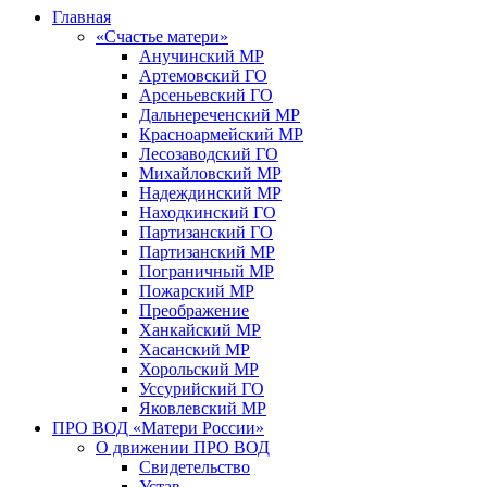
Главная
«Счастье матери»
Анучинский МР
Артемовский ГО
Арсеньевский ГО
Дальнереченский МР
Красноармейский МР
Лесозаводский ГО
Михайловский МР
Надеждинский МР
Находкинский ГО
Партизанский ГО
Партизанский МР
Пограничный МР
Пожарский МР
Преображение
Ханкайский МР
Хасанский МР
Хорольский МР
Уссурийский ГО
Яковлевский МР
ПРО ВОД «Матери России»
О движении ПРО ВОД
Свидетельство
Устав