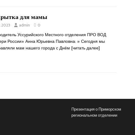
рытка для мамы
1.2023
admin
0
водитель Уссурийского Местного отделения ПРО ВОД
ери России» Анна Юрьевна Павловна: » Сегодня мы
равляли мам нашего города с Днём
[читать далее]
Презентация о Приморском
региональном отделении