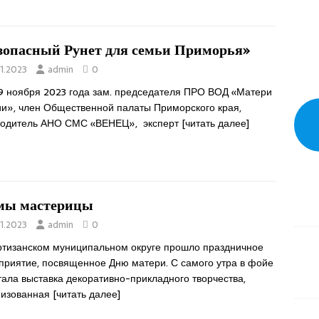
зопасный Рунет для семьи Приморья»
11.2023
admin
0
9 ноября 2023 года зам. председателя ПРО ВОД «Матери
ии», член Общественной палаты Приморского края,
водитель АНО СМС «ВЕНЕЦ», эксперт
[читать далее]
ы мастерицы
11.2023
admin
0
ртизанском муниципальном округе прошло праздничное
приятие, посвященное Дню матери. С самого утра в фойе
ала выставка декоративно-прикладного творчества,
низованная
[читать далее]