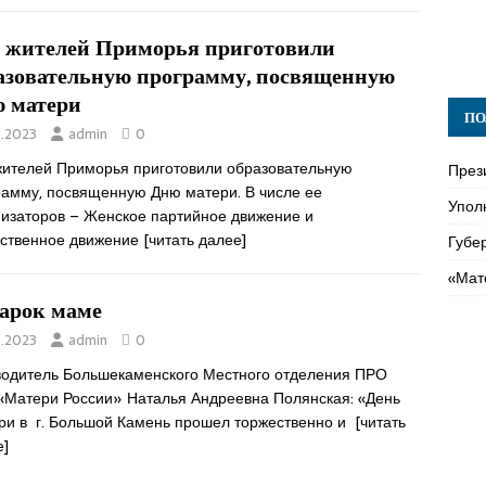
 жителей Приморья приготовили
азовательную программу, посвященную
 матери
ПО
1.2023
admin
0
жителей Приморья приготовили образовательную
През
рамму, посвященную Дню матери. В числе ее
Упол
низаторов – Женское партийное движение и
ственное движение
[читать далее]
Губе
«Мат
арок маме
1.2023
admin
0
водитель Большекаменского Местного отделения ПРО
«Матери России» Наталья Андреевна Полянская: «День
ри в г. Большой Камень прошел торжественно и
[читать
е]