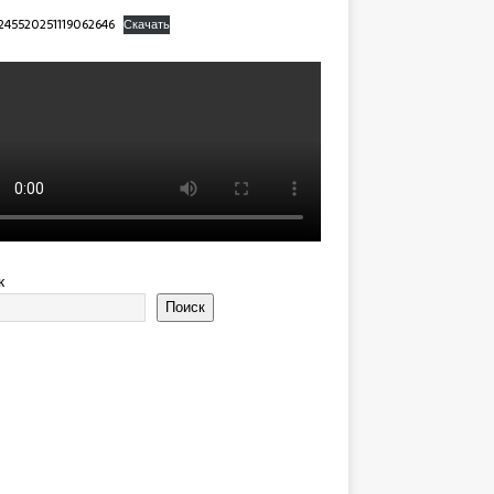
245520251119062646
Скачать
к
Поиск