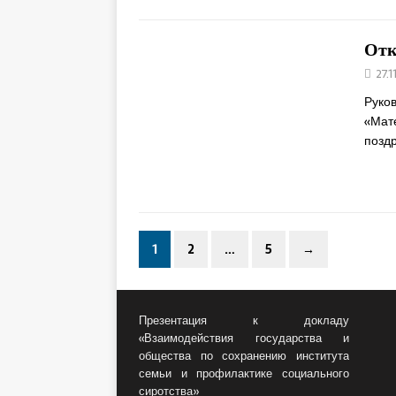
Отк
27.1
Руко
«Мат
позд
1
2
…
5
→
Презентация к докладу
«Взаимодействия государства и
общества по сохранению института
семьи и профилактике социального
сиротства»