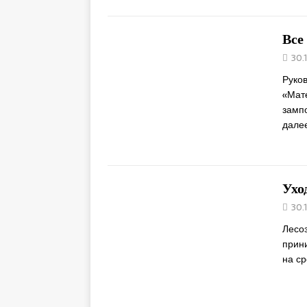
Все
30.
Руко
«Мат
замп
дале
Ухо
30.
Лесо
прин
на ср