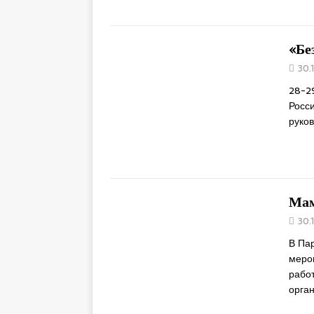
«Бе
30.
28-2
Росс
руко
Мам
30.
В Па
меро
работ
орга