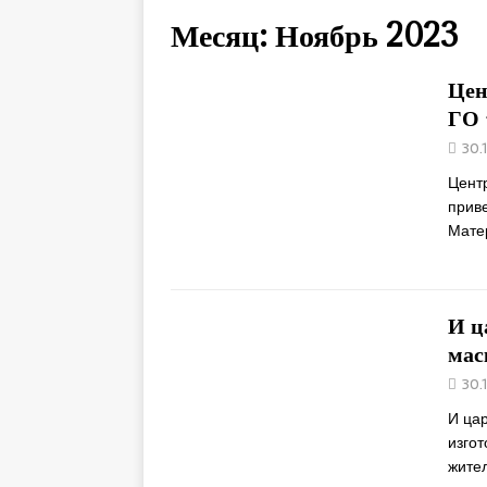
Месяц:
Ноябрь 2023
Цен
ГО 
30.
Центр
прив
Мате
И ц
мас
30.
И цар
изго
жите