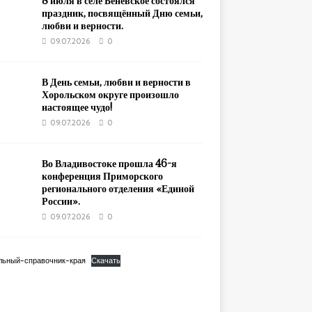
8 июля в селе Беневское состоялся
праздник, посвящённый Дню семьи,
любви и верности.
09.07.2026
0
В День семьи, любви и верности в
Хорольском округе произошло
настоящее чудо!
09.07.2026
0
Во Владивостоке прошла 46-я
конференция Приморского
регионального отделения «Единой
России».
09.07.2026
0
льный-справочник-края
Скачать