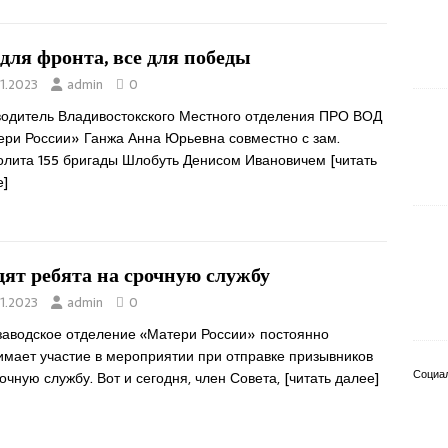
 для фронта, все для победы
11.2023
admin
0
водитель Владивостокского Местного отделения ПРО ВОД
ери России» Ганжа Анна Юрьевна совместно с зам.
олита 155 бригады Шлобуть Денисом Ивановичем
[читать
е]
дят ребята на срочную службу
11.2023
admin
0
заводское отделение «Матери России» постоянно
имает участие в мероприятии при отправке призывников
Социа
очную службу. Вот и сегодня, член Совета,
[читать далее]