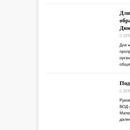
Для
обр
Дню
27.1
Для 
прог
орга
обще
Под
27.1
Руко
ВОД 
Мате
дале