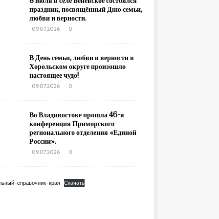
8 июля в селе Беневское состоялся
праздник, посвящённый Дню семьи,
любви и верности.
09.07.2026
0
В День семьи, любви и верности в
Хорольском округе произошло
настоящее чудо!
09.07.2026
0
Во Владивостоке прошла 46-я
конференция Приморского
регионального отделения «Единой
России».
09.07.2026
0
льный-справочник-края
Скачать