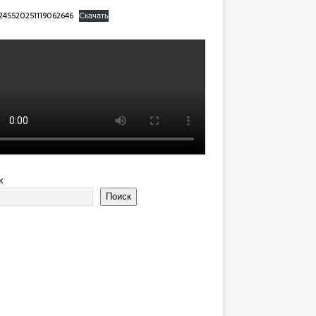
245520251119062646
Скачать
к
Поиск