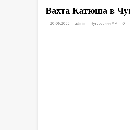
Вахта Катюша в Чу
20.05.2022
admin
Чугуевский МР
0