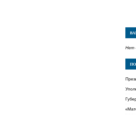
ВА
Нет 
ПО
През
Упол
Губе
«Мат