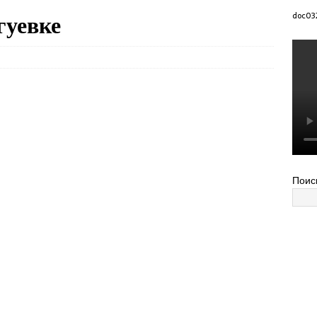
гуевке
doc03
Поис