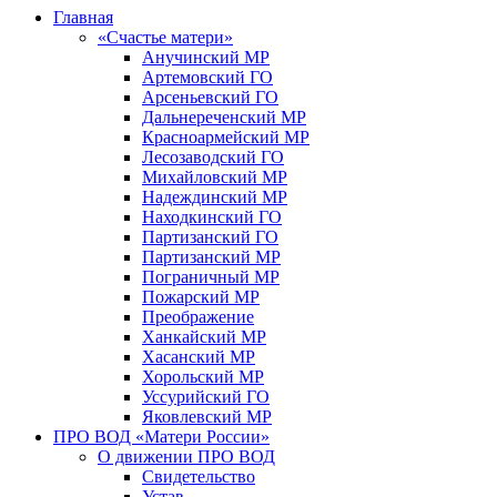
Главная
«Счастье матери»
Анучинский МР
Артемовский ГО
Арсеньевский ГО
Дальнереченский МР
Красноармейский МР
Лесозаводский ГО
Михайловский МР
Надеждинский МР
Находкинский ГО
Партизанский ГО
Партизанский МР
Пограничный МР
Пожарский МР
Преображение
Ханкайский МР
Хасанский МР
Хорольский МР
Уссурийский ГО
Яковлевский МР
ПРО ВОД «Матери России»
О движении ПРО ВОД
Свидетельство
Устав