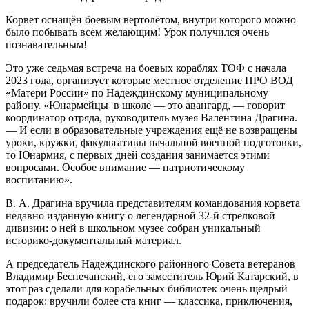
Корвет оснащён боевым вертолётом, внутри которого можно
было побывать всем желающим! Урок получился очень
познавательным!
Это уже седьмая встреча на боевых кораблях ТОФ с начала
2023 года, организует которые местное отделение ПРО ВОД
«Матери России» по Надеждинскому муниципальному
району. «Юнармейцы в школе — это авангард, — говорит
координатор отряда, руководитель музея Валентина Драгина.
— И если в образовательные учреждения ещё не возвращены
уроки, кружки, факультативы начальной военной подготовки,
то Юнармия, с первых дней создания занимается этими
вопросами. Особое внимание — патриотическому
воспитанию».
В. А. Драгина вручила представителям командования корвета
недавно изданную книгу о легендарной 32-й стрелковой
дивизии: о ней в школьном музее собран уникальный
историко-документальный материал.
А председатель Надеждинского районного Совета ветеранов
Владимир Беспечанский, его заместитель Юрий Катарский, в
этот раз сделали для корабельных библиотек очень щедрый
подарок: вручили более ста книг — классика, приключения,