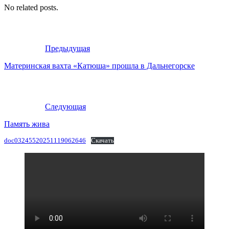
No related posts.
Предыдущая
Материнская вахта «Катюша» прошла в Дальнегорске
Следующая
Память жива
doc03245520251119062646
Скачать