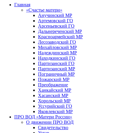
Главная
«Счастье матери»
Анучинский МР
Артемовский ГО
Арсеньевский ГО
Дальнереченский МР
Красноармейский МР
Лесозаводский ГО
Михайловский МР
Надеждинский МР
Находкинский ГО
Партизанский ГО
Партизанский МР
Пограничный МР
Пожарский МР
Преображение
Ханкайский МР
Хасанский МР
Хорольский МР
Уссурийский ГО
Яковлевский МР
ПРО ВОД «Матери России»
О движении ПРО ВОД
Свидетельство
Устав