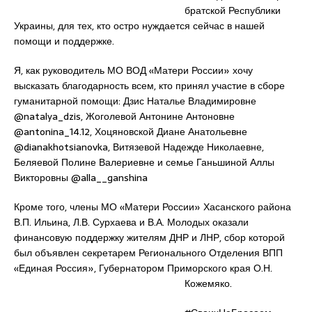
братской Республики
Украины, для тех, кто остро нуждается сейчас в нашей
помощи и поддержке.
Я, как руководитель МО ВОД «Матери России» хочу
высказать благодарность всем, кто принял участие в сборе
гуманитарной помощи: Дзис Наталье Владимировне
@natalya_dzis, Жоголевой Антонине Антоновне
@antonina_14.12, Хоцяновской Диане Анатольевне
@dianakhotsianovka, Витязевой Надежде Николаевне,
Беляевой Полине Валериевне и семье Ганьшиной Аллы
Викторовны @alla__ganshina
Кроме того, члены МО «Матери России» Хасанского района
В.П. Ильина, Л.В. Сурхаева и В.А. Молодых оказали
финансовую поддержку жителям ДНР и ЛНР, сбор которой
был объявлен секретарем Регионального Отделения ВПП
«Единая Россия», Губернатором Приморского края О.Н.
Кожемяко.