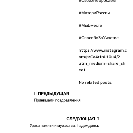
#СвоихНеБросаем
#МатериРоссии
#МыВместе
#СпасибоЗаУчастие
https://www.instagram.c
om/p/Ca4rtnUt0u4/?
utm_medium=share_sh
eet
No related posts.
ПРЕДЫДУЩАЯ
Принимали поздравления
СЛЕДУЮЩАЯ
Уроки памяти и мужества. Надеждинск