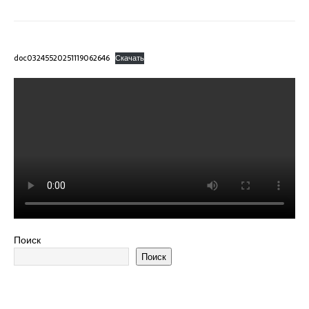
doc03245520251119062646
Скачать
Поиск
Поиск