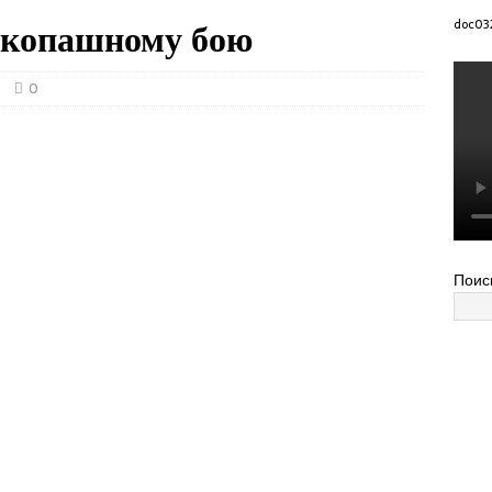
укопашному бою
doc03
0
Поис