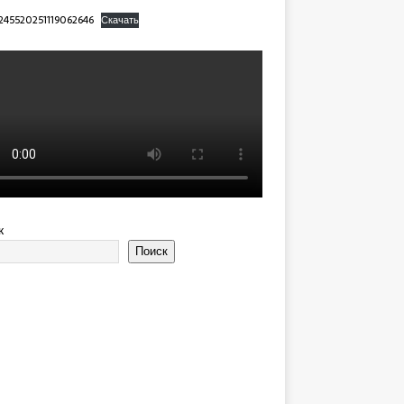
245520251119062646
Скачать
к
Поиск