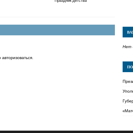
Праздник детства
ВА
Нет 
о
авторизоваться
.
ПО
През
Упол
Губе
«Мат