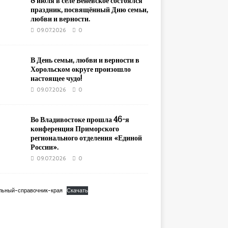
8 июля в селе Беневское состоялся
праздник, посвящённый Дню семьи,
любви и верности.
09.07.2026
0
В День семьи, любви и верности в
Хорольском округе произошло
настоящее чудо!
09.07.2026
0
Во Владивостоке прошла 46-я
конференция Приморского
регионального отделения «Единой
России».
09.07.2026
0
льный-справочник-края
Скачать