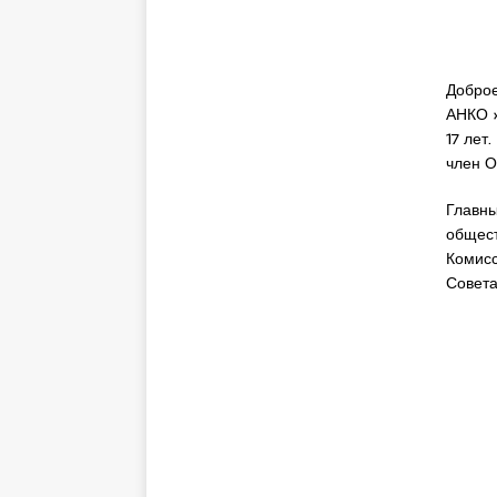
Доброе
АНКО »
17 лет
член О
Главны
общест
Комисс
Совет