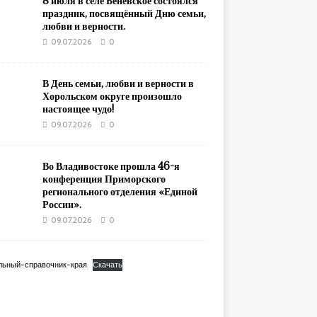
8 июля в селе Беневское состоялся
праздник, посвящённый Дню семьи,
любви и верности.
09.07.2026
0
В День семьи, любви и верности в
Хорольском округе произошло
настоящее чудо!
09.07.2026
0
Во Владивостоке прошла 46-я
конференция Приморского
регионального отделения «Единой
России».
09.07.2026
0
льный-справочник-края
Скачать