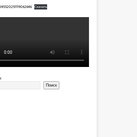
245520251119062646
Скачать
к
Поиск