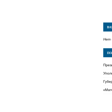
ВА
Нет 
ПО
През
Упол
Губе
«Мат