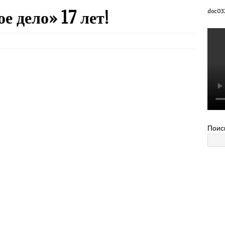
е дело» 17 лет!
doc03
Поис