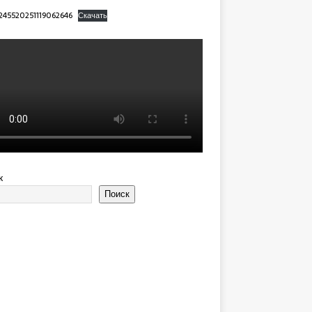
245520251119062646
Скачать
к
Поиск