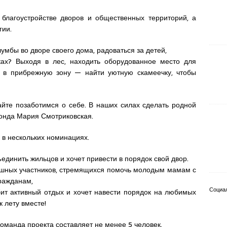
благоустройстве дворов и общественных территорий, а
гии.
умбы во дворе своего дома, радоваться за детей,
ах? Выходя в лес, находить оборудованное место для
ь в прибрежную зону — найти уютную скамеечку, чтобы
айте позаботимся о себе. В наших силах сделать родной
фонда Мария Смотриковская.
к в нескольких номинациях.
ъединить жильцов и хочет привести в порядок свой двор.
шных участников, стремящихся помочь молодым мамам с
ражданам,
Социа
 активный отдых и хочет навести порядок на любимых
 лету вместе!
команда проекта составляет не менее 5 человек.