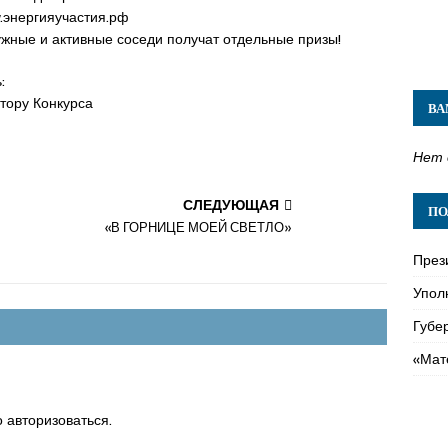
.энергияучастия.рф
ужные и активные соседи получат отдельные призы!
:
тору Конкурса
ВА
Нет 
СЛЕДУЮЩАЯ
ПО
«В ГОРНИЦЕ МОЕЙ СВЕТЛО»
През
Упол
Губе
«Мат
о
авторизоваться
.