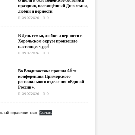
8 июля в селе Беневское состоялся
праздник, посвящённый Дню семьи,
любви и верности.
09.07.2026
0
В День семьи, любви и верности в
Хорольском округе произошло
настоящее чудо!
09.07.2026
0
Во Владивостоке прошла 46-я
конференция Приморского
регионального отделения «Единой
России».
09.07.2026
0
льный-справочник-края
Скачать