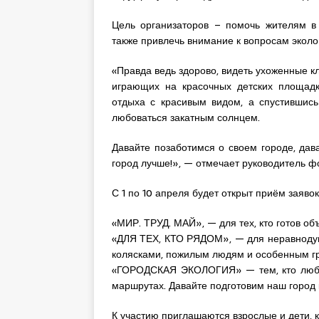
Цель организаторов – помочь жителям в 
также привлечь внимание к вопросам эколо
«Правда ведь здорово, видеть ухоженные кл
играющих на красочных детских площадк
отдыха с красивым видом, а спустившис
любоваться закатным солнцем.
Давайте позаботимся о своем городе, дав
город лучше!», — отмечает руководитель 
С 1 по 10 апреля будет открыт приём заяво
«МИР. ТРУД. МАЙ», — для тех, кто готов об
«ДЛЯ ТЕХ, КТО РЯДОМ», — для неравноду
колясками, пожилым людям и особенным г
«ГОРОДСКАЯ ЭКОЛОГИЯ» — тем, кто любит
маршрутах. Давайте подготовим наш город к
К участию приглашаются взрослые и дети, 