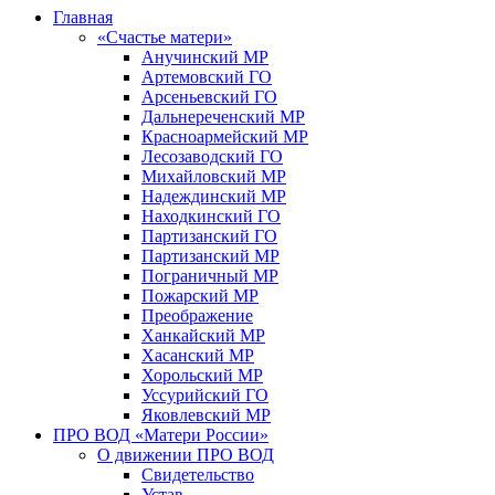
Главная
«Счастье матери»
Анучинский МР
Артемовский ГО
Арсеньевский ГО
Дальнереченский МР
Красноармейский МР
Лесозаводский ГО
Михайловский МР
Надеждинский МР
Находкинский ГО
Партизанский ГО
Партизанский МР
Пограничный МР
Пожарский МР
Преображение
Ханкайский МР
Хасанский МР
Хорольский МР
Уссурийский ГО
Яковлевский МР
ПРО ВОД «Матери России»
О движении ПРО ВОД
Свидетельство
Устав