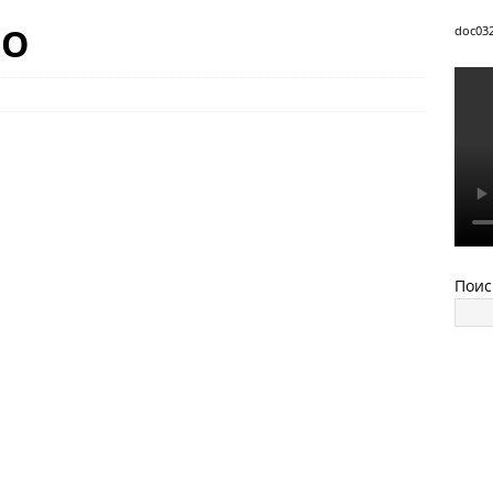
ВО
doc03
Поис