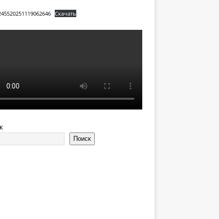
245520251119062646
Скачать
к
Поиск