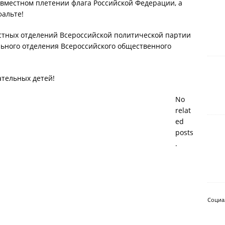
овместном плетении флага Российской Федерации, а
фальте!
тных отделений Всероссийской политической партии
льного отделения Всероссийского общественного
тельных детей!
No
relat
ed
posts
.
Социа