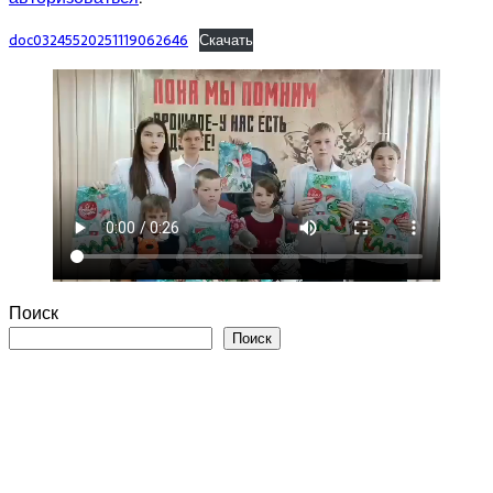
doc03245520251119062646
Скачать
Поиск
Поиск