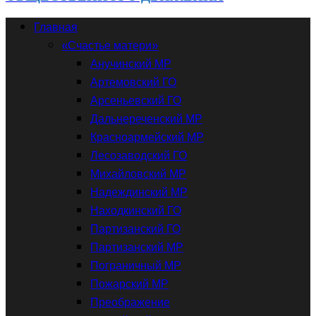
Главная
«Счастье матери»
Анучинский МР
Артемовский ГО
Арсеньевский ГО
Дальнереченский МР
Красноармейский МР
Лесозаводский ГО
Михайловский МР
Надеждинский МР
Находкинский ГО
Партизанский ГО
Партизанский МР
Пограничный МР
Пожарский МР
Преображение