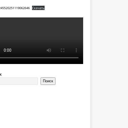
245520251119062646
Скачать
к
Поиск