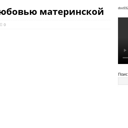
любовью материнской
doc03
0
Поис