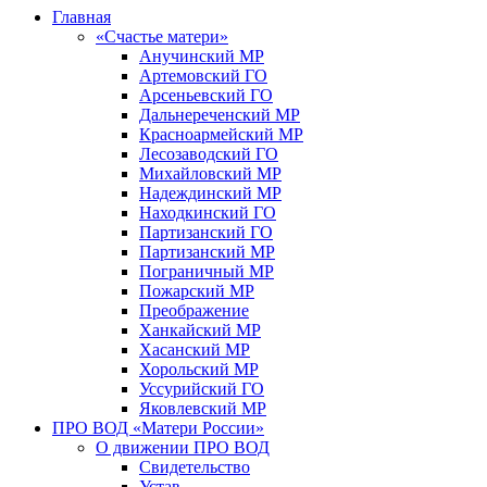
Главная
«Счастье матери»
Анучинский МР
Артемовский ГО
Арсеньевский ГО
Дальнереченский МР
Красноармейский МР
Лесозаводский ГО
Михайловский МР
Надеждинский МР
Находкинский ГО
Партизанский ГО
Партизанский МР
Пограничный МР
Пожарский МР
Преображение
Ханкайский МР
Хасанский МР
Хорольский МР
Уссурийский ГО
Яковлевский МР
ПРО ВОД «Матери России»
О движении ПРО ВОД
Свидетельство
Устав