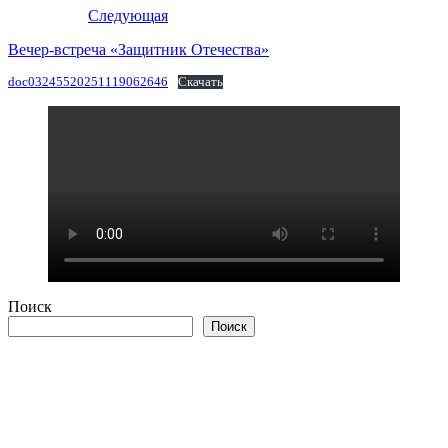
Следующая
Вечер-встреча «Защитник Отечества»
doc03245520251119062646
Скачать
Поиск
Поиск