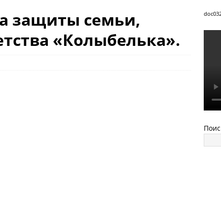
а защиты семьи,
doc03
етства «Колыбелька».
Поис