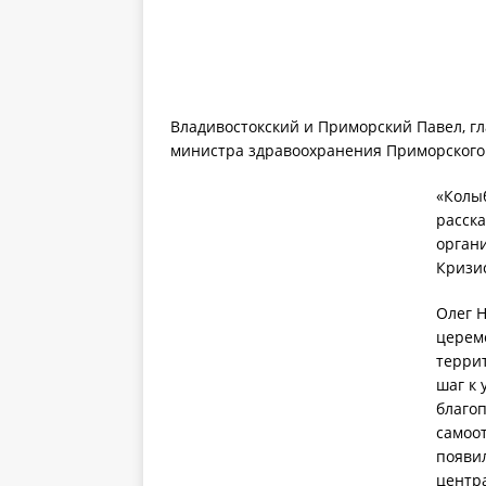
Владивостокский и Приморский Павел, гл
министра здравоохранения Приморского
«Колыб
расск
орган
Кризи
Олег 
церем
террит
шаг к
благо
самоо
появи
центра