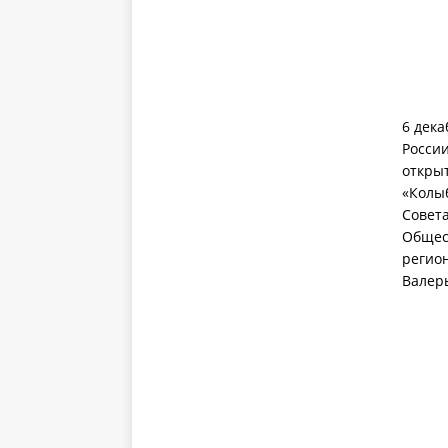
6 дек
Росси
откры
«Колы
Совета
Общес
регио
Валер