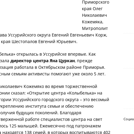
Приморского
края Олег
Николаевич
Кожемяка,
Митрополит
ава Уссурийского округа Евгений Евгеньевич Корж,
 края Шестопалов Евгений Юрьевич.
елька» открылась в Уссурийске впервые. Как
азала
директор центра Яна Цуркан
, прежде
изация работала в Октябрьском районе Приморья.
сным семьям активисты помогают уже около 5 лет.
Николаевич Кожемяко во время торжественной
онии сказал: «Открытие центра «Колыбелька» на
ории Уссурийского городского округа – это весомый
 укреплению института семьи и обеспечению
получия будущих поколений. Благодаря
тверженной работе специалистов центра на свет
Социа
лось 125 малышей. Ежемесячно под патронажем
 находятся 138 семей, в которых воспитываются 402