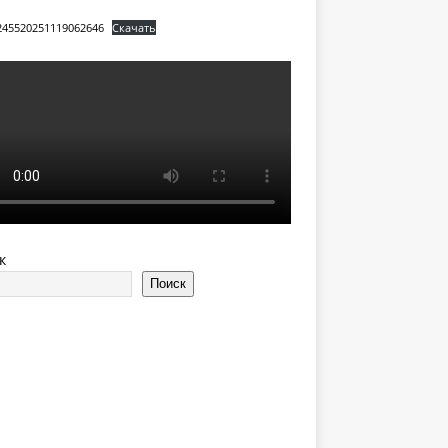
245520251119062646
Скачать
к
Поиск