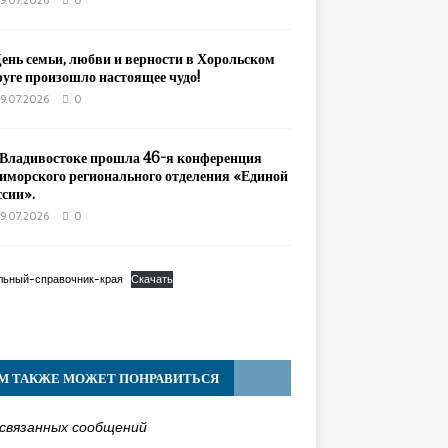
9.07.2026
0
День семьи, любви и верности в Хорольском
руге произошло настоящее чудо!
9.07.2026
0
 Владивостоке прошла 46-я конференция
иморского регионального отделения «Единой
ссии».
9.07.2026
0
льный-справочник-края
Скачать
М ТАКЖЕ МОЖЕТ ПОНРАВИТЬСЯ
связанных сообщений