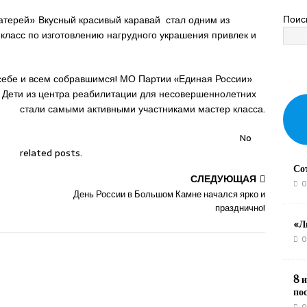
Поис
терей» Вкусный красивый каравай стал одним из
 класс по изготовлению нагрудного украшения привлек и
себе и всем собравшимся! МО Партии «Единая России»
. Дети из центра реабилитации для несовершеннолетних
стали самыми активными участниками мастер класса.
No
related posts.
Со
СЛЕДУЮЩАЯ
0
День России в Большом Камне начался ярко и
празднично!
«Л
0
8 и
по