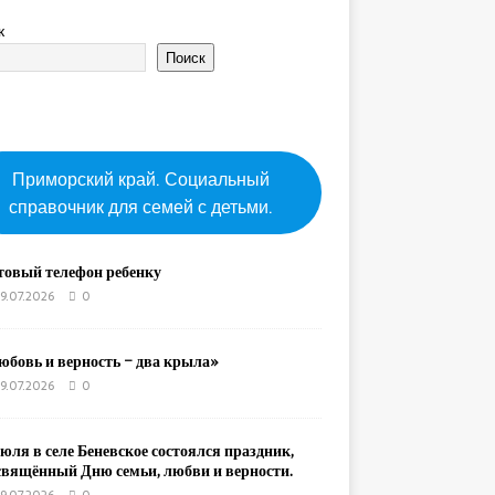
к
Поиск
Приморский край. Социальный
справочник для семей с детьми.
товый телефон ребенку
9.07.2026
0
юбовь и верность – два крыла»
9.07.2026
0
юля в селе Беневское состоялся праздник,
свящённый Дню семьи, любви и верности.