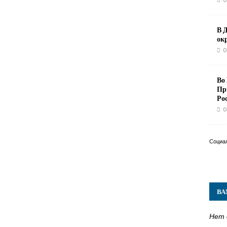
0
В 
ок
0
Во
Пр
Ро
0
Социа
ВА
Нет 