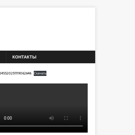
КОНТАКТЫ
245520251119062646
Скачать