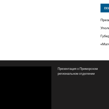
ПО
През
Упол
Губе
«Мат
Презентация о Приморском
региональном отделении