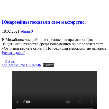
Юнармейцы показали свое мастерство.
18.02.2021
admin
0
В Михайловском районе в преддверии праздника Дня
Защитника Отечества среди юнармейцев был проведён слёт
«Отчизны верные сыны». По традиции мероприятие началось
[читать далее]
Пагинация
1
2
3
→
doc03245520251119062646
Скачать
записей