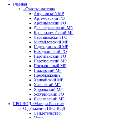
Главная
«Счастье матери»
Анучинский МР
Артемовский ГО
Арсеньевский ГО
Дальнереченский МР
Красноармейский МР
Лесозаводский ГО
Михайловский МР
Надеждинский МР
Находкинский ГО
Партизанский ГО
Партизанский МР
Пограничный МР
Пожарский МР
Преображение
Ханкайский МР
Хасанский МР
Хорольский МР
Уссурийский ГО
Яковлевский МР
ПРО ВОД «Матери России»
О движении ПРО ВОД
Свидетельство
Устав