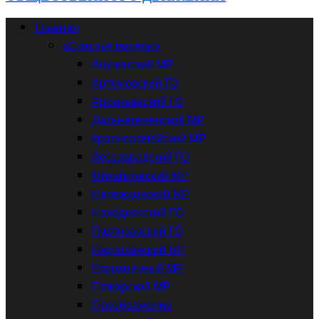
Главная
«Счастье матери»
Анучинский МР
Артемовский ГО
Арсеньевский ГО
Дальнереченский МР
Красноармейский МР
Лесозаводский ГО
Михайловский МР
Надеждинский МР
Находкинский ГО
Партизанский ГО
Партизанский МР
Пограничный МР
Пожарский МР
Преображение