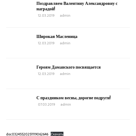
Поздравляем Валентину Александровну с
наградой!
12.03.2019
admin
Широкая Масленица
12.03.2019
admin
Героям Даманского посвящается
12.03.2019
admin
С праздником весны, дорогие подруги!
07.03.2019
admin
doc03245520251119062646
Скачать