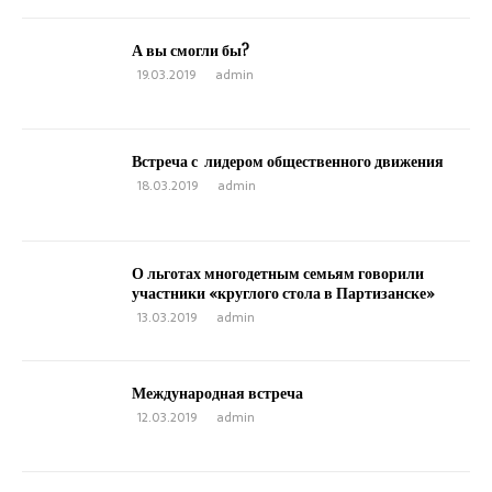
А вы смогли бы?
19.03.2019
admin
Встреча с лидером общественного движения
18.03.2019
admin
О льготах многодетным семьям говорили
участники «круглого стола в Партизанске»
13.03.2019
admin
Международная встреча
12.03.2019
admin