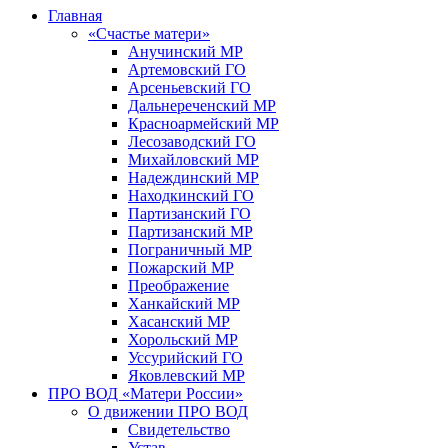
Главная
«Счастье матери»
Анучинский МР
Артемовский ГО
Арсеньевский ГО
Дальнереченский МР
Красноармейский МР
Лесозаводский ГО
Михайловский МР
Надеждинский МР
Находкинский ГО
Партизанский ГО
Партизанский МР
Пограничный МР
Пожарский МР
Преображение
Ханкайский МР
Хасанский МР
Хорольский МР
Уссурийский ГО
Яковлевский МР
ПРО ВОД «Матери России»
О движении ПРО ВОД
Свидетельство
Устав